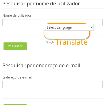
Pesquisar por nome de utilizador
Virtual Laboratory
Nome de utilizador
DigitPlus.Eu
CRM course
Powered by
Translate
REGISTER/LOGIN
Português - Portugal ‎(pt)‎
Pesquisar
Pesquisar por endereço de e-mail
disciplinas
Endereço de e-mail
Submeter