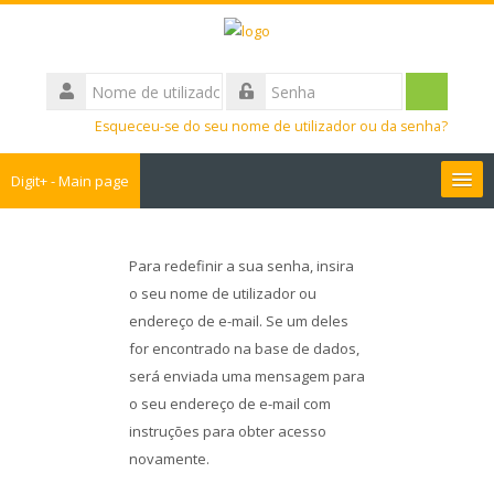
Ir
para
o
Nome
conteúdo
de
Entrar
Senha
principal
utilizador
Esqueceu-se do seu nome de utilizador ou da senha?
Digit+ - Main page
Collaborative workspace
Para redefinir a sua senha, insira
Teacher training
o seu nome de utilizador ou
endereço de e-mail. Se um deles
for encontrado na base de dados,
Educational games
será enviada uma mensagem para
o seu endereço de e-mail com
Guide
instruções para obter acesso
novamente.
Students Training